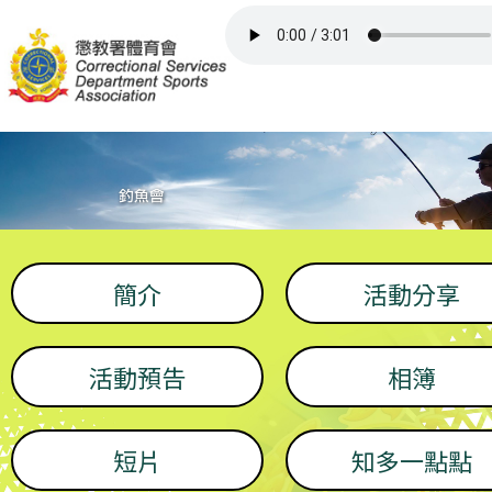
主頁
比賽/活動
委員/召集人員
會所
簡介
活動分享
屬會網頁
活動預告
相簿
其他資訊
短片
知多一點點