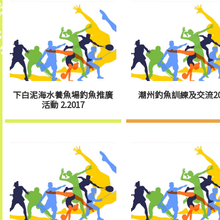
下白泥海水養魚場釣魚推廣
潮州釣魚訓練及交流20
活動 2.2017