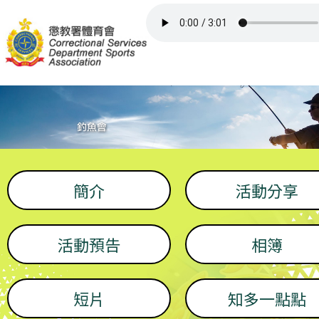
主頁
比賽/活動
委員/召集人員
會所
簡介
活動分享
屬會網頁
活動預告
相簿
其他資訊
短片
知多一點點