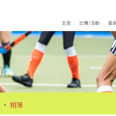
主頁
比賽/活動
委
 •
相簿