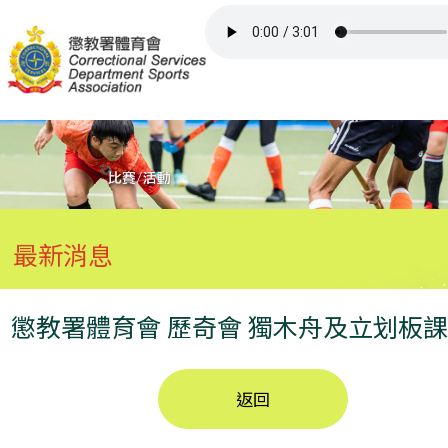
主頁
比賽/活動
委員/召集人員
最新消息
會所
屬會網頁
懲教署體育會 歷奇會 獨木舟及立划板
其他資訊
返回