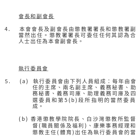
會長和副會長
4.
本會會長及副會長由懲教署署長和懲教署
當然出任。懲教署署長可委任任何其認為
人士出任為本會副會長。
執行委員會
5. (a)
執行
委員會由下列人員組成：每年由
任的主席、兩名副主席、義務秘書、
務秘書、義務司庫、助理義務司庫及
5(b)
選委員和第
段所指明的當然委員
成
。
(b)
香港懲教學院院長、白沙灣懲教所監
(
)
督
職員關係及福利
、康樂事務經理
(
)
懲教主任
體育
出任為執行委員會的