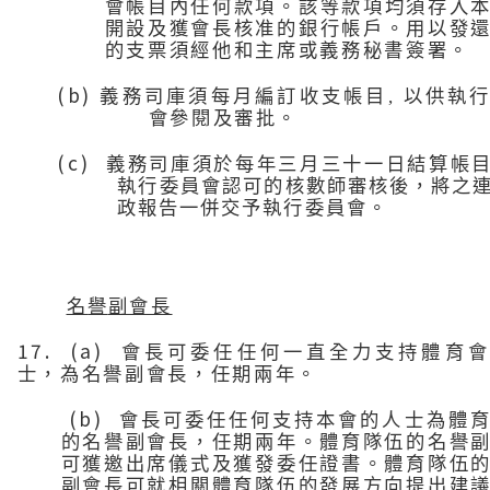
會帳目內任何款項。該等款項均須存入
開設及獲會長核准的銀行帳戶。用以發
的支票須經他和主席或義務秘書簽署。
(b)
義務司庫須每月編訂收支帳目
,
以供
執
會參閱及審批。
(c)
義務司庫須於每年三月三十一日結算帳
執行
委員會認可的核數師審核後，將之
政報告一併交予
執行
委員會
。
名
譽
副會長
17. (a)
會長可委任任何一直全力支持體育會
士，為名譽
副會長，任期兩年。
(b)
會長可委任任何支持本會的人士為體
的名譽副會長，任期兩年。體育隊伍的名譽
可獲邀出席儀式及獲發委任證書。體育隊伍
副會長可就相關體育隊伍的發展方向提出建