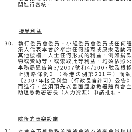
間進行審核。
接受利益
30.
執行委員會委員、小組委員會委員或任何
集人代表本會於舉辦任何體育或康樂活動
其他機構／人士任何形式的利益，例如捐
物或贊助等，或索取此等利益，均須依照
3/2007
4/2007
事務局通告第
號和
號及根
201
止賄賂條例》（香港法例第
章）而頒
2007
《
年接受利益（行政長官許可）公告
而進行，並須預先以書面經懲教署體育會
助理懲教署署長（人力資源）申請批准。
院所的康樂設施
31.
本會在下列地點的院所會所為所有會員提