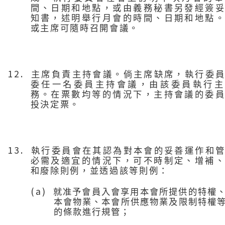
間、日期和地點，或由義務秘書另發經簽
知書，述明舉行月會的時間、日期和地點
或主席可隨時召開會議。
12.
主席負責主持會議。倘主席缺席，執行委
委任一名委員主持會議，由該委員執行主
務。在票數均等的情況下，主持會議的委
投決定票。
13.
執行委員會在其認為對本會的妥善運作和
必需及適宜的情況下，可不時制定、增補
和廢除則例，並透過該等則例：
(a)
就准予會員入會享用本會所提供的特權
本會物業、本會所供應物業及限制特權
的條款進行規管；