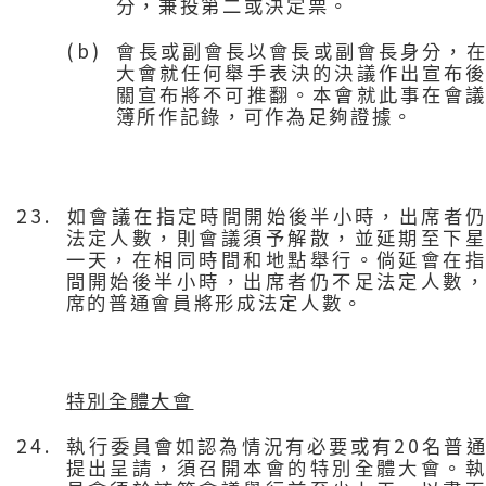
分，兼投第二或決定票。
(b)
會長或副會長以會長或副會長身分，
大會就任何舉手表決的決議作出宣布
關宣布將不可推翻。本會就此事在會
簿所作記錄，可作為足夠證據。
23.
如會議在指定時間開始後半小時，出席者
法定人數，則會議須予解散，並延期至下
一天，在相同時間和地點舉行。倘延會在
間開始後半小時，出席者仍不足法定人數
席的普通會員將形成法定人數。
特別全體大會
24.
20
執行委員會如認為情況有必要或有
名普
提出呈請，須召開本會的特別全體大會。