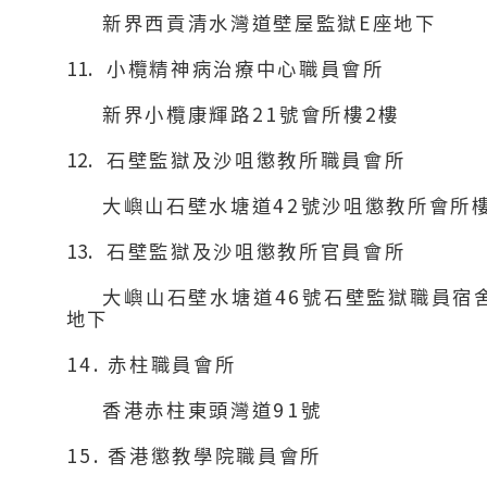
E
新界西貢清水灣道壁屋監獄
座地下
11.
小欖精神病治療中心職員會所
21
2
新界小欖康輝路
號會所樓
樓
12.
石壁監獄及沙咀懲教所職員會所
42
大嶼山石壁水塘道
號沙咀懲教所會所
13.
石壁監獄及沙咀懲教所官員會所
46
大嶼山石壁水塘道
號石壁監獄職員宿
地下
14.
赤柱職員會所
91
香港赤柱東頭灣道
號
15.
香港懲教學院職員會所