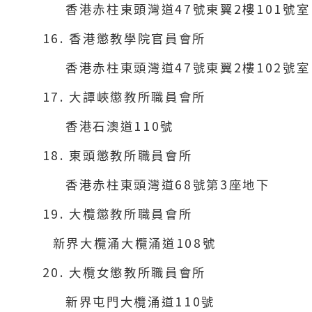
47
2
101
香港赤柱東頭灣道
號東翼
樓
號室
16.
香港懲教學院官員會所
47
2
102
香港赤柱東頭灣道
號東翼
樓
號室
17.
大譚峽懲教所職員會所
110
香港石澳道
號
18.
東頭懲教所職員會所
68
3
香港赤柱東頭灣道
號第
座地下
19.
大欖懲教所職員會所
108
新界大欖涌大欖涌道
號
20.
大欖女懲教所職員會所
110
新界屯門大欖涌道
號