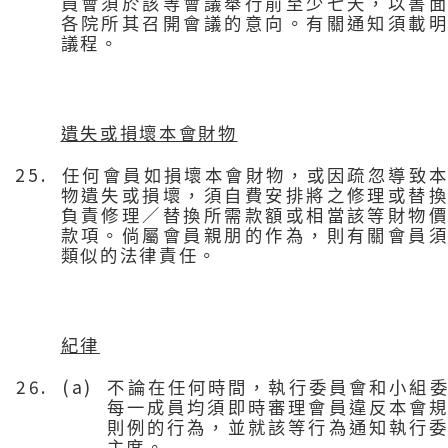
員會須於該等會議舉行前至少七天，以書
各院所其召開會議的意向。有關通知須載
議程。
遺失或損壞本會財物
25.
任何會員如損壞本會財物，或因疏忽導致
物遺失或損壞，須自費安排將之修理或替
負責修理／替換所需款額或相當該等財物
款項。倘屬會員親朋的作為，則有關會員
類似的法律責任。
紀律
26. (a)
不論在任何時間，執行委員會和小組
每一成員均須即時審理會員違反本會
則例的行為，並就該等行為通知執行