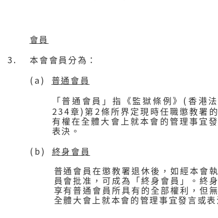
會員
3.
本會會員分為：
(a)
普通會員
(
「普通會員」指《監獄條例》
香港
234
)
2
章
第
條所界定現時任職懲教署
有權在全體大會上就本會的管理事宜
表決。
(b)
終身會員
普通會員在懲教署退休後，如經本會
員會批准，可成為「終身會員」。終
享有普通會員所具有的全部權利，但
全體大會上就本會的管理事宜發言或表