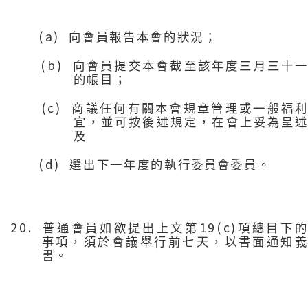
(a)
向會員報告本會的狀況；
(b)
向會員提交本會截至該年度三月三十
的帳目；
(c)
商議任何有關本會規章管理或一般福
宜，並可按後述規定，在會上妥為呈
及
(d)
選出下一年度的執行
委員會
委員。
20.
19(c)
普通會員如欲提出上文第
項總目下
事項，須於會議舉行前七天，以書面通知
書。