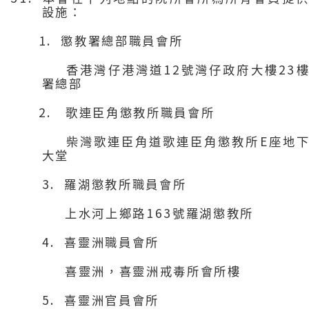
設施：
1.
懲教署總部職員會所
12
23
香港灣仔港灣道
號灣仔政府大樓
署總部
2.
歌連臣角懲教所職員會所
E
柴灣歌連臣角道歌連臣角懲教所
座地
大堂
3.
羅湖懲教所職員會所
163
上水河上鄉路
號羅湖懲教所
4.
喜靈洲職員會所
喜靈洲，喜靈洲戒毒所會所樓
5.
喜靈洲官員會所