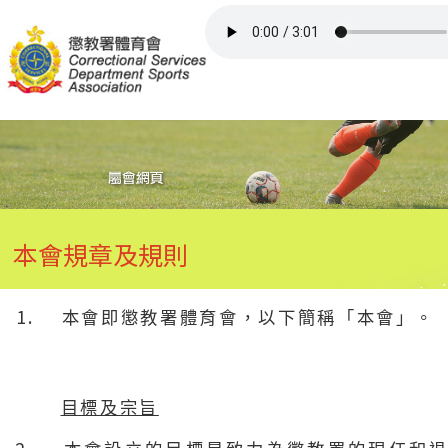
主頁
比賽/活動
委員/召集人員
本會規章及規則
會所
屬會網頁
1.
本會即懲教署體育會，以下簡稱「本會」。
其他資訊
目標及宗旨