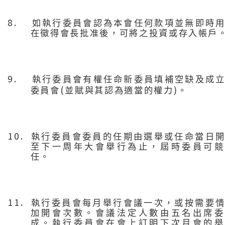
8.
如執行委員會認為本會任何款項並無即時
在徵得會長批准後，可將之投資或存入帳戶
9.
執行委員會有權任命新委員填補空缺及成
(
)
委員會
並賦與其認為適當的權力
。
10.
執行委員會委員的任期由選舉或任命當日
至下一周年大會舉行為止，屆時委員可競
任。
11.
執行委員會每月舉行會議一次，或按需要
加開會次數。會議法定人數由五名出席委
成。執行委員會在會上訂明下次月會的舉