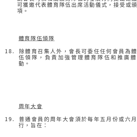
可獲邀代表體育隊伍出席活動儀式，接受或
項。
體育隊伍領隊
18.
除體育召集人外，會長可委任任何會員為
伍領隊，負責加強管理體育隊伍和推廣體
動。
周年大會
19.
普通會員的周年大會須於每年五月份
或六
行，旨在：