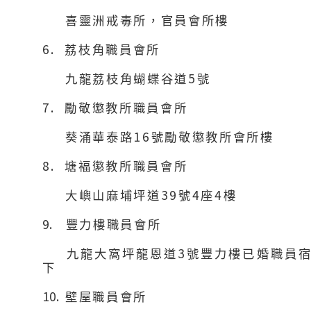
喜靈洲戒毒所，官員會所樓
6.
荔枝角職員會所
5
九龍荔枝角蝴蝶谷道
號
7.
勵敬懲教所職員會所
16
葵涌華泰路
號勵敬懲教所會所樓
8.
塘褔懲教所職員會所
39
4
4
大嶼山
麻
埔坪道
號
座
樓
9.
豐力樓職員會所
3
九龍大窩坪龍恩道
號豐力樓已婚職員
下
10
.
壁屋職員會所