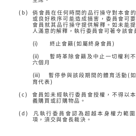
主席。
(b)
倘會員在任何時間的品行操守對本會
或良好秩序可能造成損害，委員會可
會員就其品行操守提供解釋。如未能
人滿意的解釋，執行委員會可著令該會
(i)
(
)
終止會籍
如屬終身會員
(ii)
暫時革除會籍及中止一切權利
六個月
(iii)
(
暫停參與該段期間的體育活動
)
育代表
(c)
會員如未經執行委員會授權，不得以
義購買或訂購物品。
(d)
凡執行委員會認為超越本身權力範圍
項，須交與會長裁決。