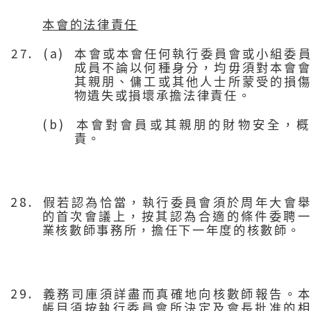
本會的法律責任
27. (a)
本會或本會任何執行委員會或小組委
成員不論以何種身分，均毋須對本會
其親朋、傭工或其他人士所蒙受的損
物遺失或損壞承擔法律責任。
(b)
本會對會員或其親朋的財物安全，概
責。
28.
假若認為恰當，執行委員會須於周年大會
的首次會議上，按其認為合適的條件委聘
業核數師事務所，擔任下一年度的核數師。
29.
義務司庫須詳盡而真確地向核數師報告。
帳目須按執行委員會所決定及會長批准的