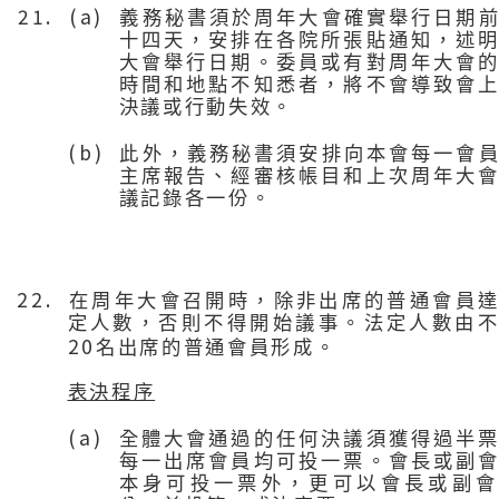
21. (a)
義務秘書須於周年大會確實舉行日期
十四天，安排在各院所張貼通知，述
大會舉行日期。委員或有對周年大會
時間和地點不知悉者，將不會導致會
決議或行動失效。
(b)
此外，義務秘書須安排向本會每一會
主席報告、經審核帳目和上次周年大
議記錄各一份。
22.
在周年大會召開時，除非出席的普通會員
定人數，否則不得開始議事。法定人數由
20
名出席的普通會員形成。
表決程序
(a)
全體大會通過的任何決議須獲得過半
每一出席會員均可投一票。會長或副
本身可投一票外，更可以會長或副會