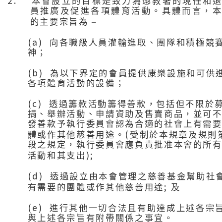
2.
本會設立的目標是致力為懲教署的現任和
員推廣及促進各項體育活動。具體而言，
的主要宗旨為
–
(a)
向各職級人員灌輸進取、團隊和積極競
神；
(b)
為以下界定的會員提供康樂設施和可供
各項體育活動的設備；
(c)
透過籌款活動籌得善款，包括但不限於
捐、舉辦活動、申請資助及售賣商品，並可
發善款予執行委員會認為合適的社會上有需
(
體或作其他慈善用途。
受制於本規章及規則
段之規定，執行委員會應負責批准本會的所
);
活動和其支出
(d)
透過設立由本會管理之慈善基金幫助社
;
有需要的團體或作其他慈善用途
及
(e)
進行其他一切合法且有助達成上述各宗
與上述各宗旨有附帶關係之事宜。