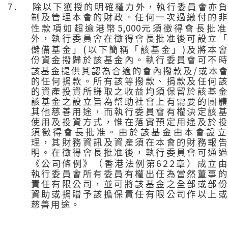
7.
除以下獲授的明確權力外，執行委員會亦
制及管理本會的財政。任何一次過繳付的
5,000
性款項如超逾港幣
元須徵得會長批准
外，執行委員會在徵得會長批准後可設立
(
)
儲備基金」
以下簡稱「該基金」
及將本
份資金撥歸於該基金內。執行委員會可不
/
該基金提供其認為合適的會內撥款及
或本
的任何捐款。所有該等撥款、捐款及任何
的資產投資所賺取之收益均須保留於該基
該基金之設立旨為幫助社會上有需要的團
其他慈善用途，而執行委員會有權決定該
使用及投資方式，惟在落實預定用途及於
須徵得會長批准。由於該基金由本會設立
理，其財務資訊及資產須在本會的財務報
明。在徵得會長批准後，執行委員會可通
622
《公司條例》（香港法例第
章）成立
執行委員會所有委員有權出任為當然董事
責任有限公司，並可將該基金之全部或部
資助或捐贈予該擔保責任有限公司作以上
慈善用途。