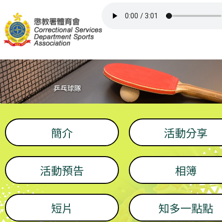
主頁
比賽/活動
委員/召集人員
會所
簡介
活動分享
屬會網頁
活動預告
相簿
其他資訊
短片
知多一點點