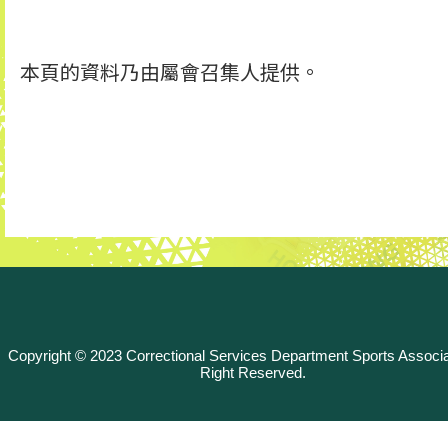
本頁的資料乃由屬會召集人提供。
Copyright © 2023 Correctional Services Department Sports Associat
Right Reserved.