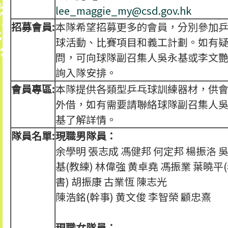
lee_maggie_my@csd.gov.hk
招募會員:
本隊希望招募更多的會員，分別參加
球活動、比賽項目和義工計劃。如有
問，可向球隊副召集人吳永基或李文
詢入隊安排。
會員專區:
本隊提供各類型乒乓球訓練器材，供
外借，如有需要請聯絡球隊副召集人
基了解詳情。
隊員名單:
現職男隊員：
余學明 張志成 馮健邦 何定邦 楊振洛 
基(教練) 林偉強 黄卓堯 馮振業 葉曉平
書) 胡振康 古業恆 陳志光
陳浩銘(幹事) 黄文俊 李智榮 顧忠熹
現職女隊員：