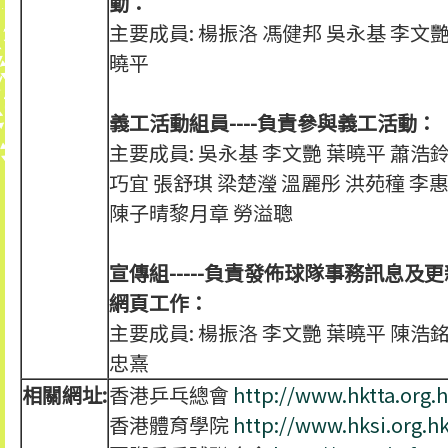
動：
主要成員: 楊振洛 馮健邦 吳永基 李文艷
曉平
義工活動組員----負責參與義工活動：
主要成員: 吳永基 李文艷 葉曉平 蕭浩鈴
巧宜 張舒琪 梁楚瀅 溫麗彤 洪苑穜 李
陳子晴黎月章 勞溢聰
宣傳組-----負責發佈球隊事務訊息及更
網頁工作：
主要成員: 楊振洛 李文艷 葉曉平 陳浩銘
忠熹
相關網址:
香港乒乓總會
http://www.hktta.org.h
香港體育學院
http://www.hksi.org.h