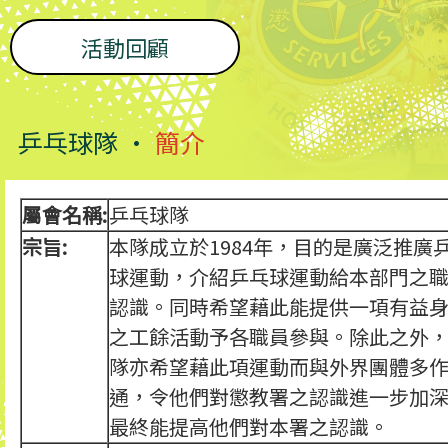
活動回顧
乒乓球隊 •
簡介
屬會名稱:
乒乓球隊
宗旨:
本隊成立於1984年，目的是廣泛推廣
球運動，介紹乒乓球運動給本部門之
認識。同時希望藉此能提供一項有益
之工餘活動予各職員參與。除此之外
隊亦希望藉此項運動而與外界團體多
通，令他們對懲教署之認識進一步加
最終能提高他們對本署之認識。