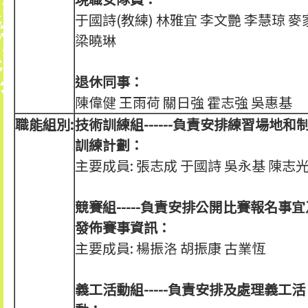
于國詩(教練) 林雅宜 李文艷 李慧琼 麥
梁曉琳
退休同事：
陳偉健 王雨荷 關日強 霍志強 吳惠基
職能組別:
技術訓練組------負責安排練習場地和
訓練計劃：
主要成員: 張志成 于國詩 吳永基 陳志
競賽組-----負責安排公開比賽報名事宜
發佈賽事資訊：
主要成員: 楊振洛 胡振康 古業恆
義工活動組-----負責安排及處理義工活