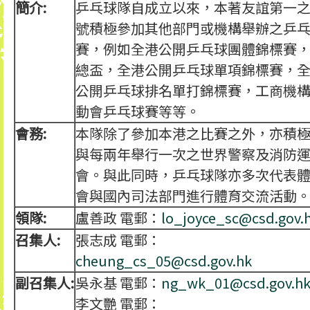
簡介:
乒乓球隊自成立以來，本著友誼第一
號積極參加其他部門或機構舉辦之乒
賽，例如全港公開乒乓球團體錦標賽
總盃，全港公開乒乓球單項錦標賽，
公開乒乓球排名單打錦標賽，工商機
動會乒乓球賽等等。
會務:
本隊除了參加本港之比賽之外，亦積
與每兩年舉行一次之世界警察及消防
會。與此同時，乒乓球隊亦多次代表
會與國內司法部門進行體育交流活動
領隊:
盧善政 電郵：
lo_joyce_sc@csd.gov.
召集人:
張志成 電郵：
cheung_cs_05@csd.gov.hk
副召集人:
吳永基 電郵：
ng_wk_01@csd.gov.h
李文艷 電郵：