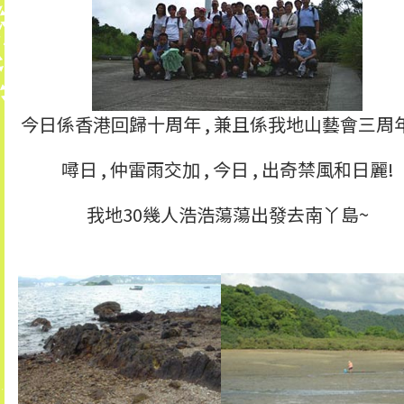
今日係香港回歸十周年 , 兼且係我地山藝會三周年!
噚日 , 仲雷雨交加 , 今日 , 出奇禁風和日麗!
我地30幾人浩浩蕩蕩出發去南丫島~