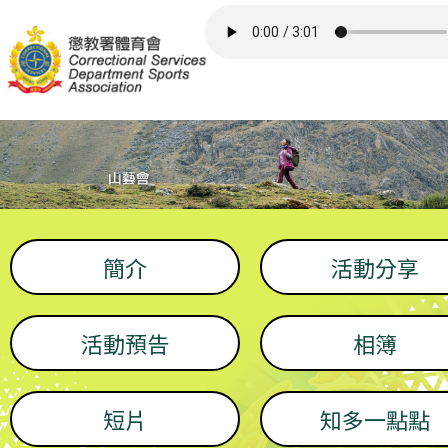
主頁
比賽/活動
委員/召集人員
會所
簡介
活動分享
屬會網頁
活動預告
相簿
其他資訊
短片
知多一點點