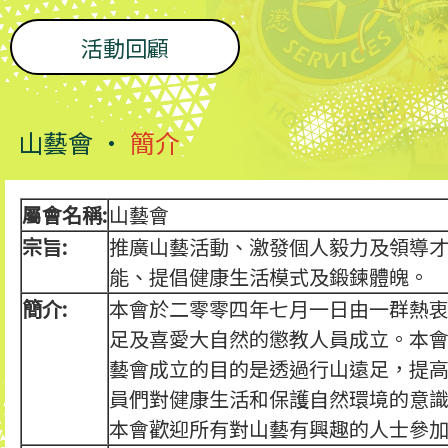
活動回顧
山藝會 •
簡介
屬會名稱:
山藝會
宗旨:
推廣山藝活動、激發個人毅力及領導
能、提倡健康生活模式及鍛鍊體魄。
簡介:
本會於二零零四年七月一日由一群熱
足及喜愛大自然的懲教人員成立。本
藝會成立的目的是透過行山遠足，提
員們對健康生活和保護自然環境的意
本會歡迎所有對山藝有興趣的人士參