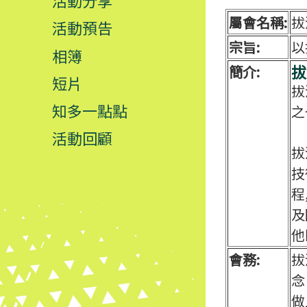
活動分享
屬會名稱:
拔
活動預告
宗旨:
以
相簿
拔
簡介:
短片
拔
知多一點點
之
活動回顧
拔
技
程
及
他
會務:
拔
念
做