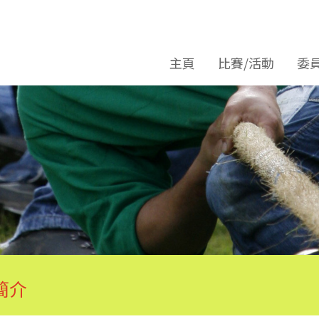
主頁
比賽/活動
委
簡介