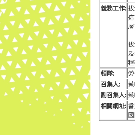
義務工作:
拔
這
層
拔
及
程
領隊:
勞
召集人:
蔡
副召集人:
蔡
相關網址:
香
國