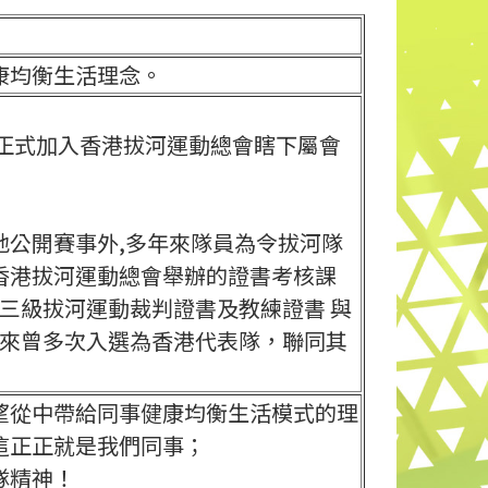
康均衡生活理念。
亦正式加入香港拔河運動總會瞎下屬會
地公開賽事外,多年來隊員為令拔河隊
香港拔河運動總會舉辦的證書考核課
至三級拔河運動裁判證書及教練證書 與
年來曾多次入選為香港代表隊，聯同其
望從中帶給同事健康均衡生活模式的理
這正正就是我們同事；
隊精神！