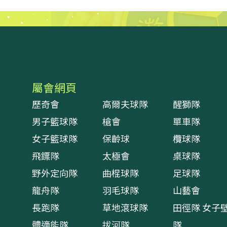
屬會網頁
歷奇會
高爾夫球隊
醒獅隊
男子籃球隊
槍會
單車隊
女子籃球隊
保齡球
欖球隊
飛鏢隊
太極會
桌球隊
野外定向隊
曲棍球隊
足球隊
龍舟隊
羽毛球隊
山藝會
長跑隊
草地滾球隊
田徑隊
女子
體適能隊
拔河隊
隊