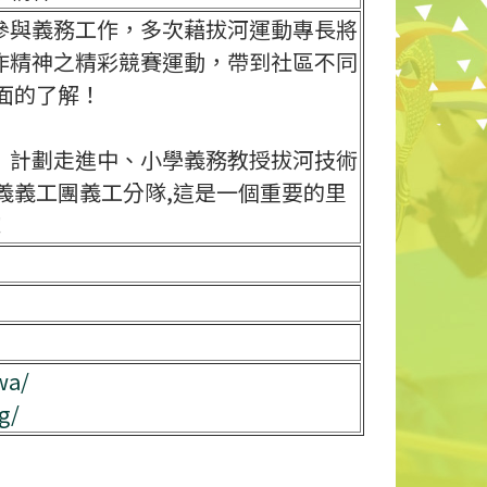
參與義務工作，多次藉拔河運動專長將
作精神之精彩競賽運動，帶到社區不同
面的了解！
』計劃走進中、小學義務教授拔河技術
義義工團義工分隊,這是一個重要的里
！
wa/
g/