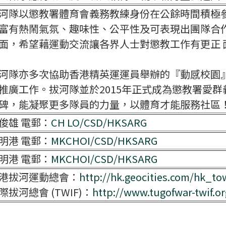
河隊以懲教署體育會義務教練身份在公餘時間積極
富有熱鬧氣氛、趣味性、公平性及可表現出團隊合
面，希望藉運動交流讓各界人士對懲教工作有更正 
河隊亦多次協助香港精英運運員舉辦的『動感校園
推廣工作。拔河隊並於2015年正式成為懲教署愛群
碑，能凝聚更多隊員的力量，以體育才能服務社區
俊雄 電郵：
CH LO/CSD/HKSARG
明港 電郵：
MKCHOI/CSD/HKSARG
明港 電郵：
MKCHOI/CSD/HKSARG
港拔河運動總會：
http://hk.geocities.com/hk_to
際拔河總會 (TWIF)：
http://www.tugofwar-twif.or