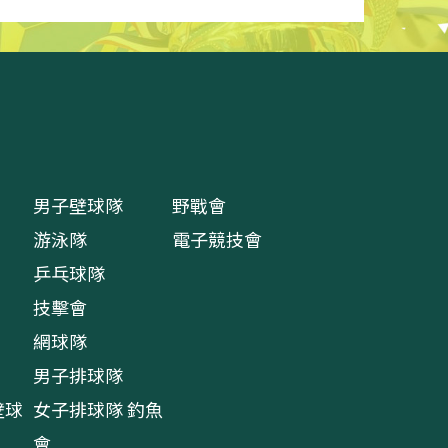
男子壁球隊
野戰會
游泳隊
電子競技會
乒乓球隊
技擊會
網球隊
男子排球隊
壁球
女子排球隊
釣魚
會