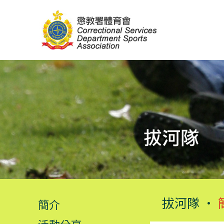
拔河隊 •
簡介