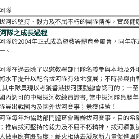
河隊
拔河的堅持、毅力及不屈不朽的團隊精神，實踐健
河隊之成長過程
河隊於2004年正式成為懲教署體育會屬會，同年
一。
河隊在過去除了以懲教署部門隊名義參與本地及外
術水平提升以配合拔河隊有效地發展；不時參與由
, 其中隊員現以考獲香港拔河運動總會認可的；一
國內認可的中級拔河教練員證書, 當中拔河隊員歷
隊員出戰國內及國外拔河賽事；纍獲佳績！
河隊每年均協助部門體育會籌辦拔河賽事，目的希
；推廣拔河堅持的毅力及不屈不朽精神，拔河運動
人做事應有既態度，薪火相傳去凝聚新力量促進團